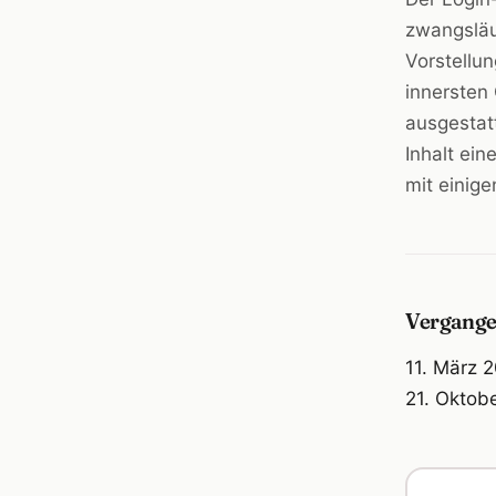
zwangsläu
Vorstellu
innersten
ausgestat
Inhalt ei
mit einig
Vergange
11. März 
21. Oktob