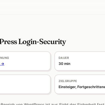
ress Login-Security
HNUNG
DAUER
 →
30 min
ZIELGRUPPE
Einsteiger, Fortgeschritten
Bereich von WordPress ist aus Sicht der Sicherheit fast