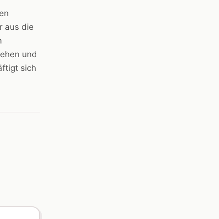
ben
r aus die
n
sehen und
tigt sich